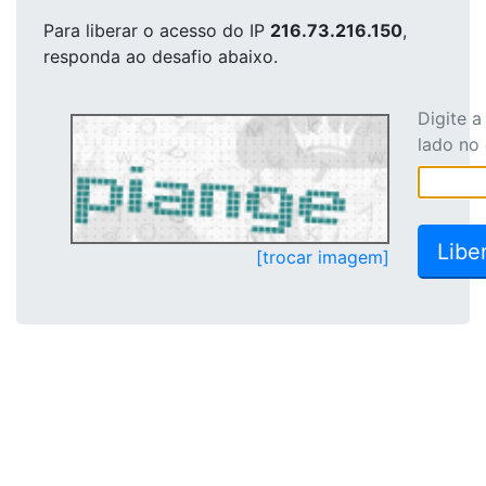
Para liberar o acesso
do IP
216.73.216.150
,
responda ao desafio abaixo.
Digite 
lado no
[trocar imagem]