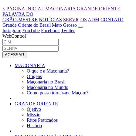
×
PÁGINA INICIAL
MAÇONARIA
GRANDE ORIENTE
PALAVRA DO
GRÃO-MESTRE
NOTÍCIAS
SERVIÇOS
ADM
CONTATO
Grande Oriente do Brasil Mato Grosso
Instagram
YouTube
Facebook
Twitter
WebControl
ACESSAR
MAÇONARIA
O que é a Maçonaria?
Origens
Maçonaria no Brasil
Maçonaria no Mundo
Como posso tornar-me Maçom?
|
GRANDE ORIENTE
Ojetivo
Missão
Ritos Praticados
História
|