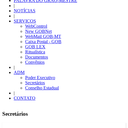
PALAVRA DO GRÃO-MESTRE
|
NOTÍCIAS
|
SERVIÇOS
WebControl
New GOBNet
WebMail GOB-MT
Caixa Postal - GOB
GOB LEX
Ritualística
Documentos
Convênios
|
ADM
Poder Executivo
Secretários
Conselho Estadual
|
CONTATO
Secretários