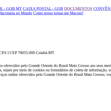
L - GOB MT
CAIXA POSTAL - GOB
DOCUMENTOS
CONVÊN
Maçonaria no Mundo
Como posso tornar-me Maçom?
l
a CPA I CEP 78055-000 Cuiabá-MT
ços oferecidos pelo Grande Oriente do Brasil Mato Grosso aos seus mem
tos, sejam por meio de cookies ou formulários de coleta de informação, 
erviços online oferecidos pelo Grande Oriente do Brasil Mato Grosso, v