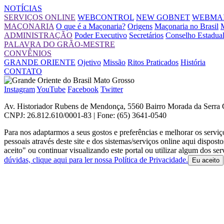
NOTÍCIAS
SERVIÇOS ONLINE
WEBCONTROL
NEW GOBNET
WEBMAI
MAÇONARIA
O que é a Maçonaria?
Origens
Maçonaria no Brasil
ADMINISTRAÇÃO
Poder Executivo
Secretários
Conselho Estadua
PALAVRA DO GRÃO-MESTRE
CONVÊNIOS
GRANDE ORIENTE
Ojetivo
Missão
Ritos Praticados
História
CONTATO
Instagram
YouTube
Facebook
Twitter
Av. Historiador Rubens de Mendonça, 5560 Bairro Morada da Serr
CNPJ: 26.812.610/0001-83 | Fone: (65) 3641-0540
Para nos adaptarmos a seus gostos e preferências e melhorar os servi
pessoais através deste site e dos sistemas/serviços online aqui dispos
aceito" ou continuar visualizando este portal ou utilizar algum dos s
dúvidas, clique aqui para ler nossa Política de Privacidade.
Eu aceito