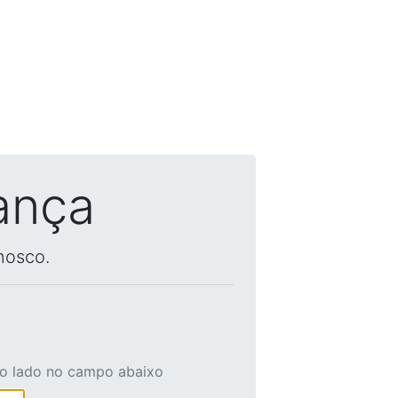
ança
nosco.
ao lado no campo abaixo