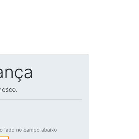
ança
nosco.
ao lado no campo abaixo