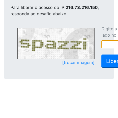
Para liberar o acesso
do IP
216.73.216.150
,
responda ao desafio abaixo.
Digite 
lado no
[trocar imagem]