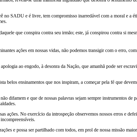
 no SADU e é livre, tem compromisso inarredável com a moral e a étic
umes.
z daquele que conspira contra seu irmão; este, já conspirou contra si 
inantes ações em nossas vidas, não podemos transigir com o erro, com a
r apologia ao engodo, à desonra da Nação, que amanhã pode ser escravi
ista belos ensinamentos que nos inspiram, a começar pela fé que devem
, não difamem e que de nossas palavras sejam sempre instrumentos de 
aldades.
as ações. No exercício da introspeção observemos nossos erros e defeit
e incompreensíveis.
ações e possa ser partilhado com todos, em prol de nossa missão maior