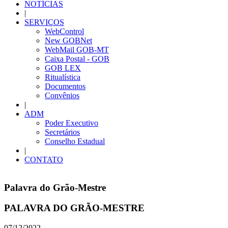
NOTÍCIAS
|
SERVIÇOS
WebControl
New GOBNet
WebMail GOB-MT
Caixa Postal - GOB
GOB LEX
Ritualística
Documentos
Convênios
|
ADM
Poder Executivo
Secretários
Conselho Estadual
|
CONTATO
Palavra do Grão-Mestre
PALAVRA DO GRÃO-MESTRE
07/12/2022