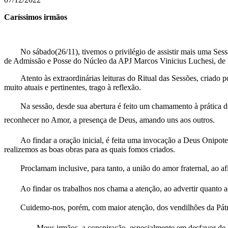
Caríssimos irmãos
No sábado(26/11), tivemos o privilégio de assistir mais uma S
de Admissão e Posse do Núcleo da APJ Marcos Vinicius Luchesi, de 
Atento às extraordinárias leituras do Ritual das Sessões, criad
muito atuais e pertinentes, trago à reflexão.
Na sessão, desde sua abertura é feito um chamamento à prática 
reconhecer no Amor, a presença de Deus, amando uns aos outros.
Ao findar a oração inicial, é feita uma invocação a Deus Onipot
realizemos as boas obras para as quais fomos criados.
Proclamam inclusive, para tanto, a união do amor fraternal, ao af
Ao findar os trabalhos nos chama a atenção, ao advertir quanto 
Cuidemo-nos, porém, com maior atenção, dos vendilhões da Pátria,
Meus irmãos, a conspiração, especialmente em desfavor de i