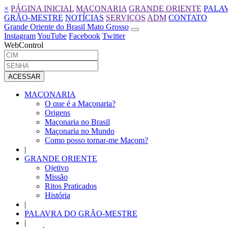
×
PÁGINA INICIAL
MAÇONARIA
GRANDE ORIENTE
PALA
GRÃO-MESTRE
NOTÍCIAS
SERVIÇOS
ADM
CONTATO
Grande Oriente do Brasil Mato Grosso
Instagram
YouTube
Facebook
Twitter
WebControl
ACESSAR
MAÇONARIA
O que é a Maçonaria?
Origens
Maçonaria no Brasil
Maçonaria no Mundo
Como posso tornar-me Maçom?
|
GRANDE ORIENTE
Ojetivo
Missão
Ritos Praticados
História
|
PALAVRA DO GRÃO-MESTRE
|