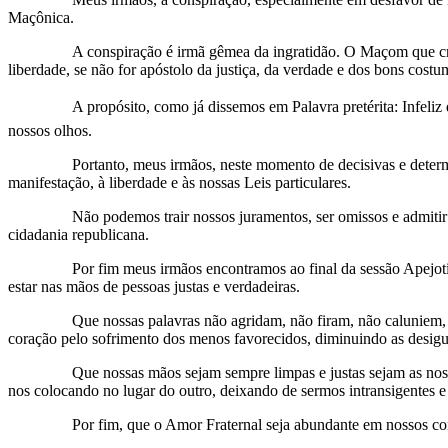
Maçônica.
A conspiração é irmã gêmea da ingratidão. O Maçom que crê
liberdade, se não for apóstolo da justiça, da verdade e dos bons cost
A propósito, como já dissemos em Palavra pretérita: Infeli
nossos olhos.
Portanto, meus irmãos, neste momento de decisivas e determ
manifestação, à liberdade e às nossas Leis particulares.
Não podemos trair nossos juramentos, ser omissos e admiti
cidadania republicana.
Por fim meus irmãos encontramos ao final da sessão Apejot
estar nas mãos de pessoas justas e verdadeiras.
Que nossas palavras não agridam, não firam, não caluniem
coração pelo sofrimento dos menos favorecidos, diminuindo as desigu
Que nossas mãos sejam sempre limpas e justas sejam as noss
nos colocando no lugar do outro, deixando de sermos intransigentes 
Por fim, que o Amor Fraternal seja abundante em nossos cor