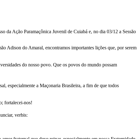
sso da Ação Paramaçônica Juvenil de Cuiabá e, no dia 03/12 a Sessão
irmão Adison do Amaral, encontramos importantes lições que, por serem
s diversidades do nosso povo. Que os povos do mundo possam
al, especialmente a Maçonaria Brasileira, a fim de que todos
 fortalecei-nos!
anunciar, verbis:
 amor fraternal que deve reinar, especialmente em nossa Fraternidade