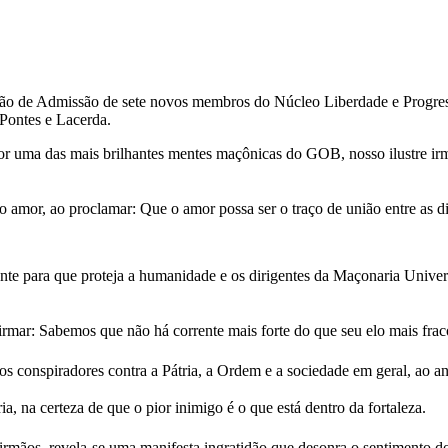
essão de Admissão de sete novos membros do Núcleo Liberdade e Progre
Pontes e Lacerda.
o por uma das mais brilhantes mentes maçônicas do GOB, nosso ilustre 
do amor, ao proclamar: Que o amor possa ser o traço de união entre a
ente para que proteja a humanidade e os dirigentes da Maçonaria Univers
irmar: Sabemos que não há corrente mais forte do que seu elo mais fraco;
aos conspiradores contra a Pátria, a Ordem e a sociedade em geral, ao 
 na certeza de que o pior inimigo é o que está dentro da fortaleza.
rmãos, revela-se uma manifesta ingratidão que desonra o sentimento do